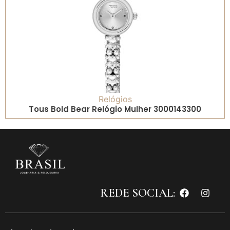
Relógios
Tous Bold Bear Relógio Mulher 3000143300
REDE SOCIAL: