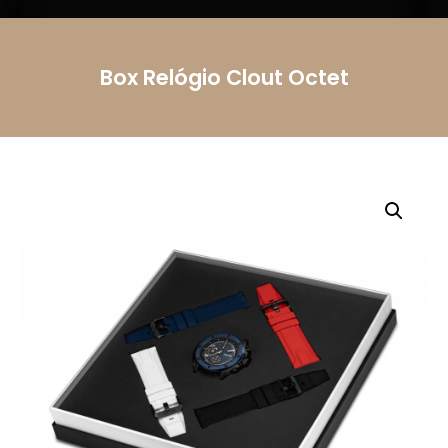
Mensagem
Box Relógio Clout Octet
Li e aceito a
Política de Privacidade.
Autorizo o
uso dos meus dados pessoais conforme
descrito.
Enviar