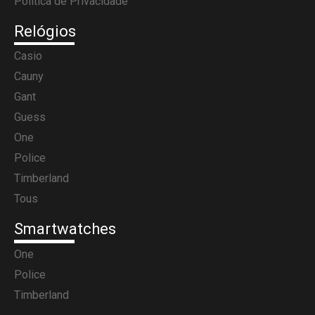
Política de Privacidade
Relógios
Casio
Cauny
Gant
Guess
One
Police
Timberland
Tous
Smartwatches
One
Police
Timberland