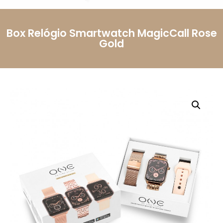
Telemóvel
Box Relógio Smartwatch MagicCall Rose
Gold
Mensagem
Li e aceito a
Política de Privacidade.
Autorizo o
uso dos meus dados pessoais conforme
descrito.
Enviar