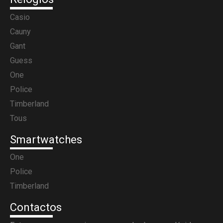
Casio
Cauny
Gant
Guess
One
Police
Timberland
Tous
Smartwatches
One
Police
Timberland
Contactos