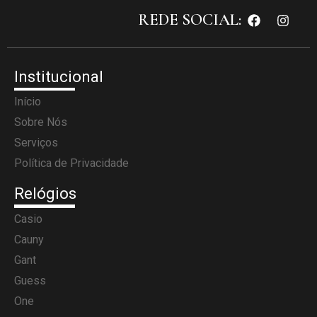
REDE SOCIAL:
Institucional
Início
Sobre Nós
Serviços
Política de Privacidade
Relógios
Casio
Cauny
Gant
Guess
One