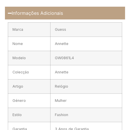
Informações Adicionais
Marca
Guess
Nome
Annette
Modelo
GW0861L4
Colecção
Annette
Artigo
Relógio
Género
Mulher
Estilo
Fashion
Garantia
3 Anos de Garantia