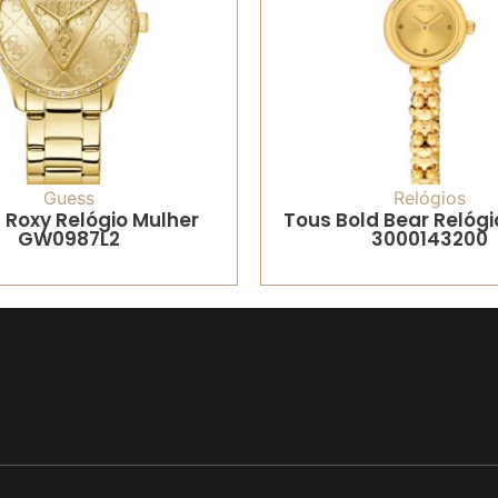
Guess
Relógios
 Roxy Relógio Mulher
Tous Bold Bear Relógi
GW0987L2
3000143200