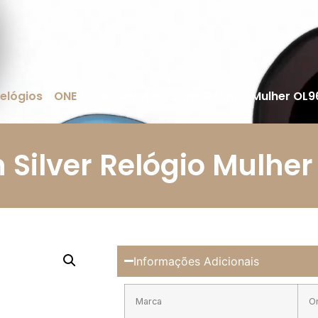
elógios
/
ONE
/ One Devotion Silver Relógio Mulher OL
 Silver Relógio Mulhe
Informações Adicionais
Marca
O