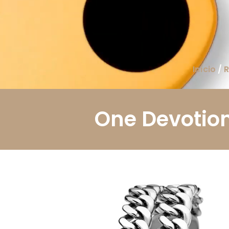
Mensagem
Li e aceito a
Política de Privacidade.
Autorizo o uso
dos meus dados pessoais conforme descrito.
Início
/
R
Enviar
One Devotion