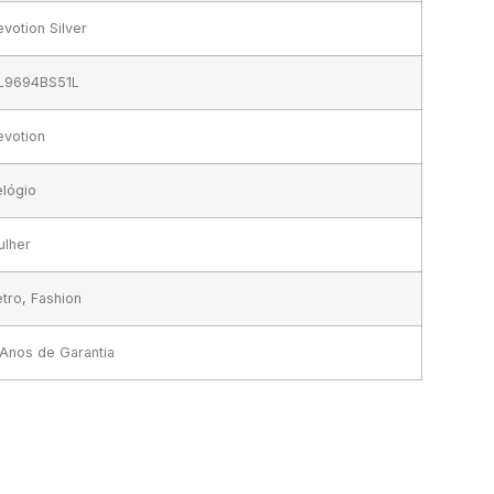
votion Silver
L9694BS51L
evotion
lógio
ulher
tro, Fashion
Anos de Garantia