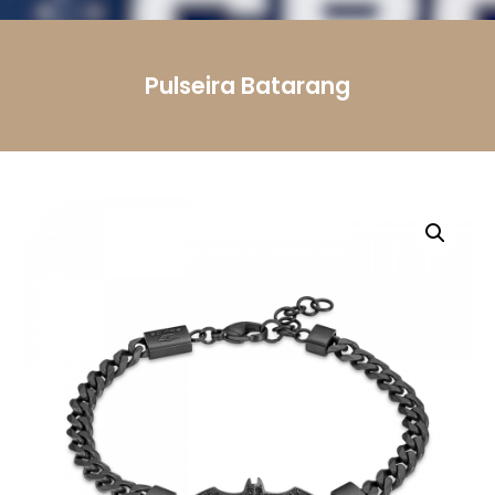
Mensagem
Pulseira Batarang
Li e aceito a
Política de Privacidade.
Autorizo o
uso dos meus dados pessoais conforme
descrito.
Enviar