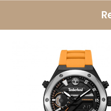
R
Li e aceito a
Política de Privacidade.
Autorizo o uso
dos meus dados pessoais conforme descrito.
Enviar