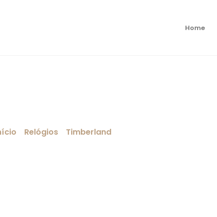
a
Home
nício
/
Relógios
/
Timberland
/ Relógio Abbotville Laran