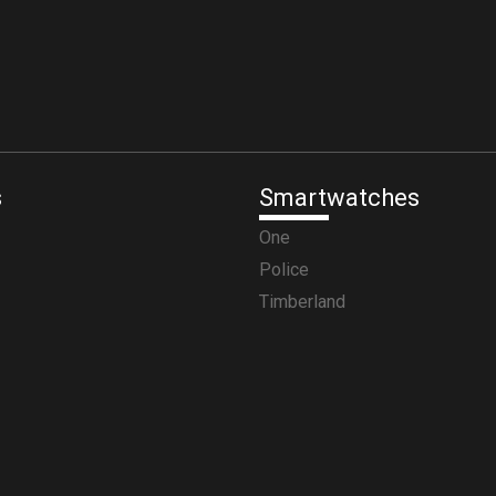
s
Smartwatches
One
Police
Timberland