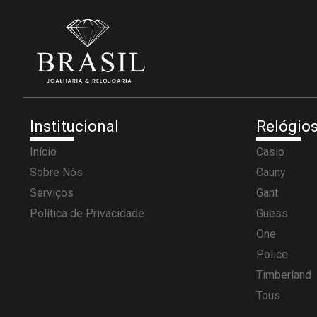
Institucional
Relógio
Início
Casio
Sobre Nós
Cauny
Serviços
Gant
Política de Privacidade
Guess
One
Police
Timberland
Tous