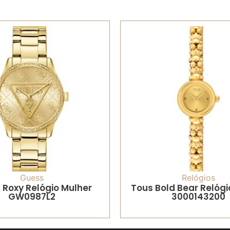
Guess
Relógios
 Roxy Relógio Mulher
Tous Bold Bear Relógi
GW0987L2
3000143200