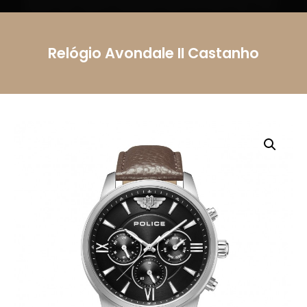
Telemóvel
Relógio Avondale II Castanho
Mensagem
Li e aceito a
Política de Privacidade.
Autorizo o
uso dos meus dados pessoais conforme
descrito.
Enviar