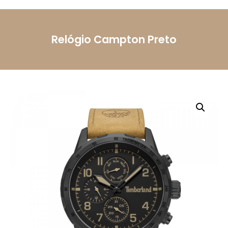
Mensagem
Relógio Campton Preto
Li e aceito a
Política de Privacidade.
Autorizo o
uso dos meus dados pessoais conforme
descrito.
Enviar