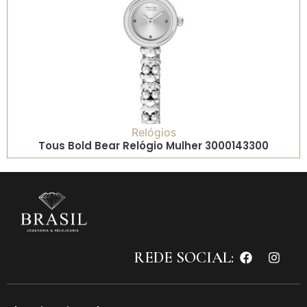
Relógios
Tous Bold Bear Relógio Mulher 3000143300
REDE SOCIAL: