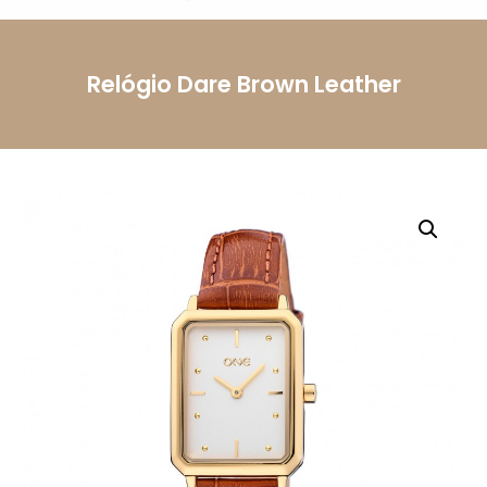
Telemóvel
Relógio Dare Brown Leather
Mensagem
Li e aceito a
Política de Privacidade.
Autorizo o
uso dos meus dados pessoais conforme
descrito.
Enviar