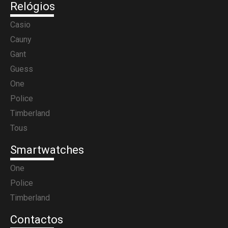
Relógios
Casio
Cauny
Gant
Guess
One
Police
Timberland
Tous
Smartwatches
One
Police
Timberland
Contactos