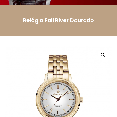
Telemóvel
Relógio Fall River Dourado
Mensagem
Li e aceito a
Política de Privacidade.
Autorizo o
uso dos meus dados pessoais conforme
descrito.
Enviar