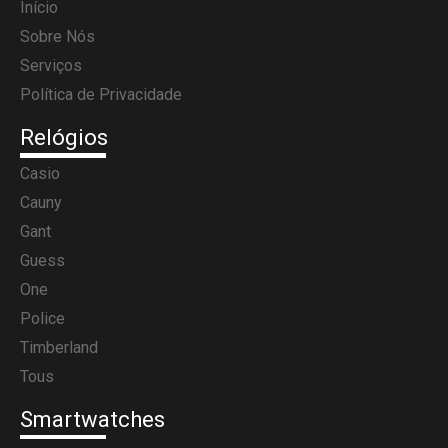
Início
Sobre Nós
Serviços
Política de Privacidade
Relógios
Casio
Cauny
Gant
Guess
One
Police
Timberland
Tous
Smartwatches