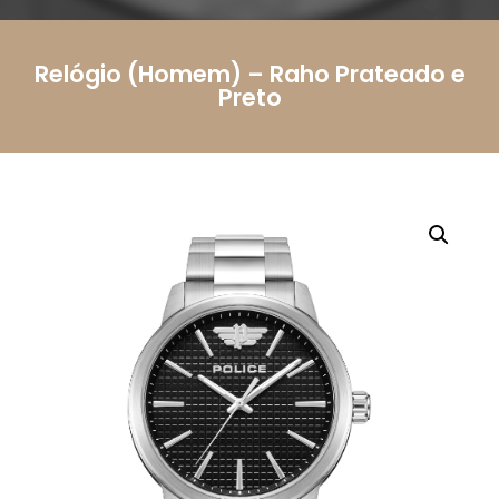
Telemóvel
Relógio (Homem) – Raho Prateado e
Mensagem
Preto
Li e aceito a
Política de Privacidade.
Autorizo o
uso dos meus dados pessoais conforme
descrito.
Enviar