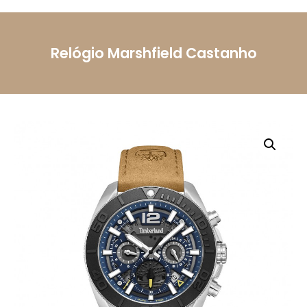
Telemóvel
Relógio Marshfield Castanho
Mensagem
Li e aceito a
Política de Privacidade.
Autorizo o
uso dos meus dados pessoais conforme
descrito.
Enviar