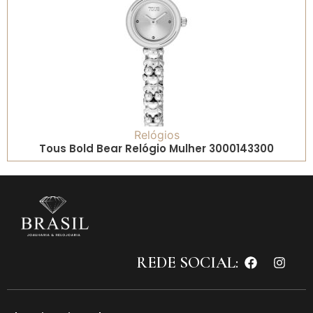
Relógios
Tous Bold Bear Relógio Mulher 3000143300
REDE SOCIAL: