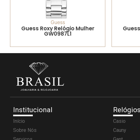
Guess
Guess Roxy Relógio Mulher
Guess
GW0987L1
Institucional
Relógio
Início
Casio
Sobre Nós
Cauny
Serviços
Gant