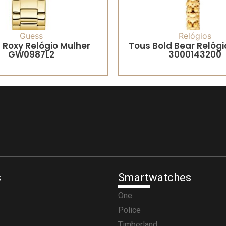
Guess
Relógios
 Roxy Relógio Mulher
Tous Bold Bear Relógi
GW0987L2
3000143200
s
Smartwatches
One
Police
Timberland