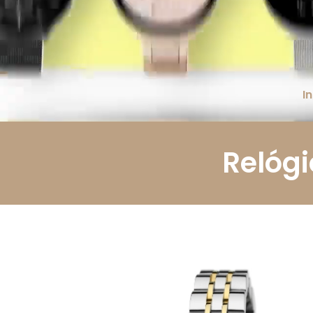
Li e aceito a
Política de Privacidade.
Autorizo o uso
dos meus dados pessoais conforme descrito.
Enviar
In
Relóg