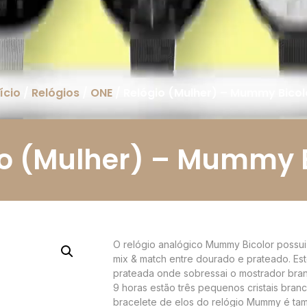
ício
/
Relógios
/
ONE
/ Relógio (Mulher) – Mummy Bicol
io (Mulher) – Mummy B
O relógio analógico Mummy Bicolor possui
mix & match entre dourado e prateado. Es
prateada onde sobressai o mostrador bra
9 horas estão três pequenos cristais bra
bracelete de elos do relógio Mummy é ta