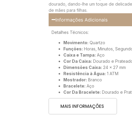
dourado, dando-lhe um toque de delicade
de mães para filhas.
Informações Adicionais
Detalhes Técnicos:
Movimento:
Quartzo
Funções:
Horas, Minutos, Segund
Caixa e Tampa:
Aço
Cor Da Caixa:
Dourado e Pratead
Dimensões Caixa:
24 x 27 mm
Resistência à Água:
1 ATM
Mostrador:
Branco
Bracelete:
Aço
Cor Da Bracelete:
Dourado e Pra
MAIS INFORMAÇÕES