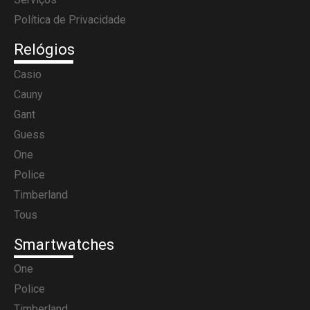
Política de Privacidade
Relógios
Casio
Cauny
Gant
Guess
One
Police
Timberland
Tous
Smartwatches
One
Police
Timberland