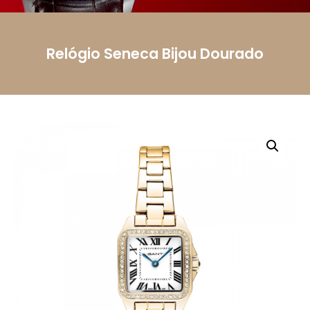
Telemóvel
Relógio Seneca Bijou Dourado
Mensagem
Li e aceito a
Política de Privacidade.
Autorizo o
uso dos meus dados pessoais conforme
descrito.
Enviar