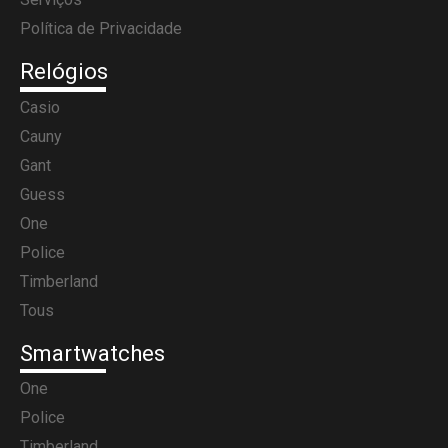
Política de Privacidade
Relógios
Casio
Cauny
Gant
Guess
One
Police
Timberland
Tous
Smartwatches
One
Police
Timberland