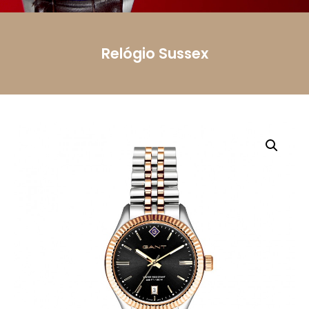
Mensagem
Relógio Sussex
Li e aceito a
Política de Privacidade.
Autorizo o
uso dos meus dados pessoais conforme
descrito.
Enviar