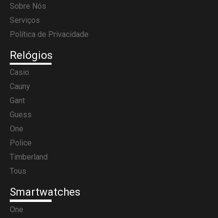
Sobre Nós
Serviços
Política de Privacidade
Relógios
Casio
Cauny
Gant
Guess
One
Police
Timberland
Tous
Smartwatches
One