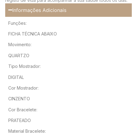
registo de vida para acompanhar a sua saúde todos os dias.
Informações Adicionais
Funções:
FICHA TÉCNICA ABAIXO
Movimento:
QUARTZO
Tipo Mostrador:
DIGITAL
Cor Mostrador:
CINZENTO
Cor Bracelete:
PRATEADO
Material Bracelete: