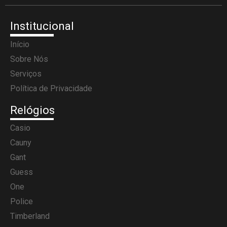
Institucional
Início
Sobre Nós
Serviços
Política de Privacidade
Relógios
Casio
Cauny
Gant
Guess
One
Police
Timberland