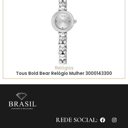
Relógios
Tous Bold Bear Relógio Mulher 3000143300
REDE SOCIAL: