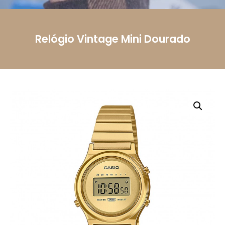
Telemóvel
Relógio Vintage Mini Dourado
Mensagem
Li e aceito a
Política de Privacidade.
Autorizo o
uso dos meus dados pessoais conforme
descrito.
Enviar