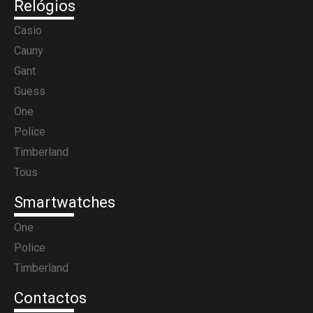
Relógios
Casio
Cauny
Gant
Guess
One
Police
Timberland
Tous
Smartwatches
One
Police
Timberland
Contactos