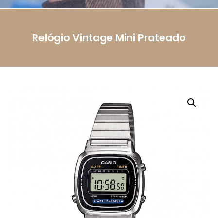
Telemóvel
Relógio Vintage Mini Prateado
Mensagem
Li e aceito a
Política de Privacidade.
Autorizo o
uso dos meus dados pessoais conforme
descrito.
Enviar