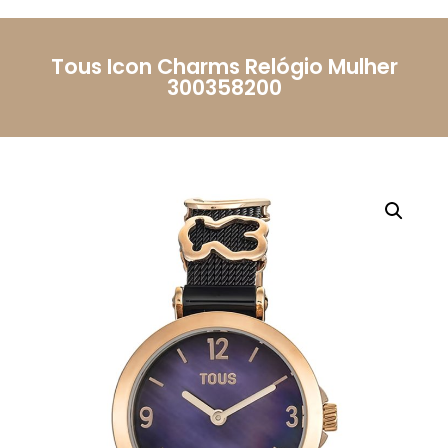
Telemóvel
Tous Icon Charms Relógio Mulher
300358200
Mensagem
Li e aceito a
Política de Privacidade.
Autorizo o
uso dos meus dados pessoais conforme
descrito.
Enviar