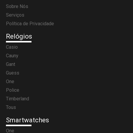
Sobre Nós
Serviços
Política de Privacidade
Relógios
Casio
Cauny
Gant
Guess
One
Police
Timberland
Tous
Smartwatches
One