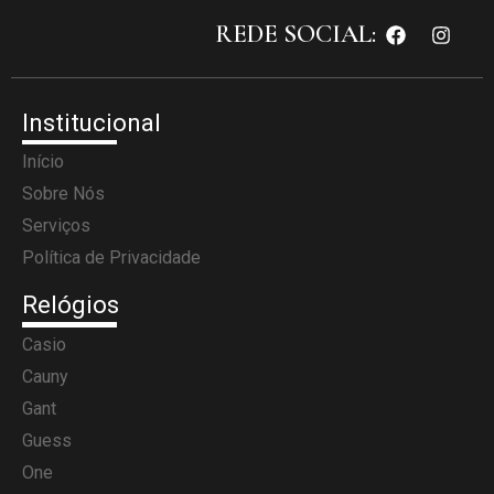
REDE SOCIAL:
Institucional
Início
Sobre Nós
Serviços
Política de Privacidade
Relógios
Casio
Cauny
Gant
Guess
One