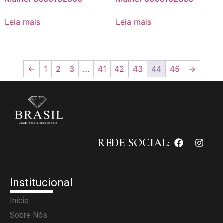
Leia mais
Leia mais
←
1
2
3
…
41
42
43
44
45
→
REDE SOCIAL:
Institucional
Início
Sobre Nós