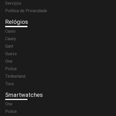
Serviços
Política de Privacidade
Relógios
Casio
Cauny
Gant
Guess
One
Police
Timberland
Tous
Smartwatches
One
Police