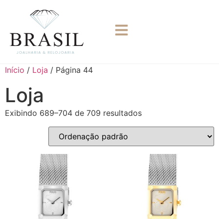
Menu
Home
Início
/
Loja
/ Página 44
Quem Somos
Loja
Contactos
Exibindo 689–704 de 709 resultados
Produtos